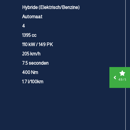
Hybride (Elektrisch/Benzine)
Automaat
4
1395 cc
110 kW / 149 PK
205 km/h
7.5 seconden
400 Nm
4.9 / 5
1.7 l/100km