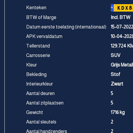
Kenteken
KDX8
NL
BTW of Marge
Incl. BTW
Datum eerste toelating (internationaal)
15-07-202
APK vervaldatum
10-04-202
Tellerstand
129.724 K
Carrosserie
SUV
Kleur
Grijs Metall
Bekleding
Stof
Interieurkleur
Zwart
Aantal deuren
5
Aantal zitplaatsen
5
Gewicht
1716 kg
Aantal sleutels
2
Aantal handzenders
2