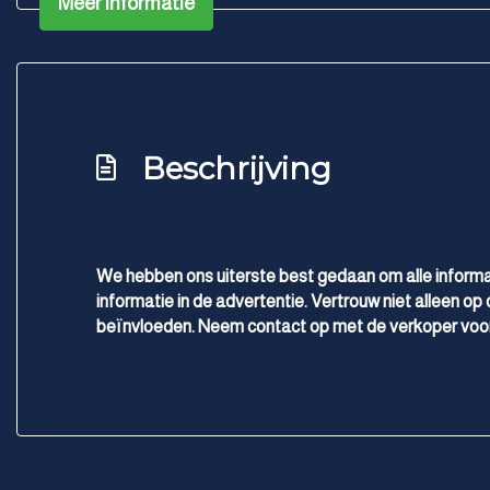
Meer informatie
Hoofd airbag(s) voor
Keyless start
Knie airbag(s)
Multimedia scherm standaard
Beschrijving
Oplaadmogelijkheid
Passagiersairbag
Schakelpaddles
Vervolgbotsing preventie
We hebben ons uiterste best gedaan om alle informa
informatie in de advertentie. Vertrouw niet alleen op 
Volledig digitaal instrumentenpaneel
beïnvloeden. Neem contact op met de verkoper voor
Zij airbag(s) voor