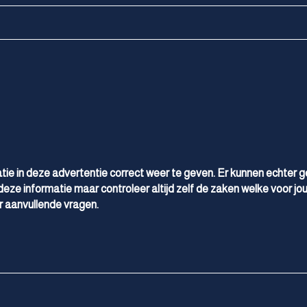
Sportstuur
Stuur leder
Stuur verstelbaar
Stuur verwarmd
Stuurbekrachtiging snelheidsafhankelijk
Voorstoelen in hoogte verstelbaar
Voorstoelen verwarmd
tie in deze advertentie correct weer te geven. Er kunnen echter 
deze informatie maar controleer altijd zelf de zaken welke voor jou
 aanvullende vragen.