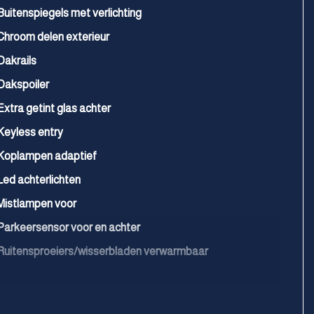
Buitenspiegels met verlichting
Chroom delen exterieur
Dakrails
Dakspoiler
Extra getint glas achter
Keyless entry
Koplampen adaptief
Led achterlichten
Mistlampen voor
Parkeersensor voor en achter
Ruitensproeiers/wisserbladen verwarmbaar
Warmtewerende voorruit