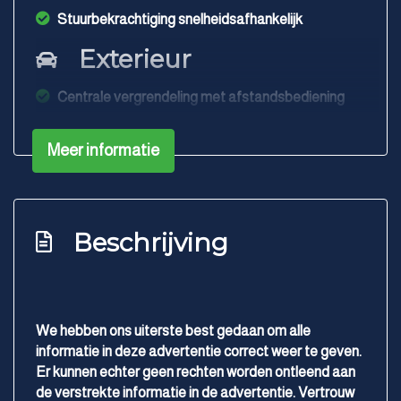
Stuurbekrachtiging snelheidsafhankelijk
Exterieur
Centrale vergrendeling met afstandsbediening
Dakrails
Meer informatie
Lichtmetalen velgen 16"
Metaalkleur
Parkeersensor achter
Beschrijving
Infotainment
Audio-navigatiesysteem
Autotelefoon voorbereiding
We hebben ons uiterste best gedaan om alle
informatie in deze advertentie correct weer te geven.
Cd-wisselaar
Er kunnen echter geen rechten worden ontleend aan
Navigatiesysteem
de verstrekte informatie in de advertentie. Vertrouw