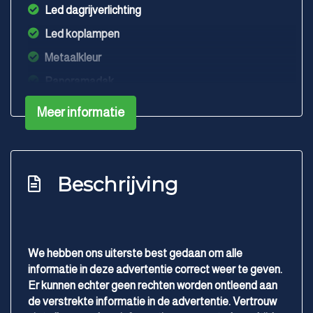
Led dagrijverlichting
Led koplampen
Metaalkleur
Panoramadak
Schuif-/kanteldak
Meer informatie
Trekhaak
Interieur
Beschrijving
Achterbank in delen neerklapbaar
Achterbank verstelbaar
Airco automatisch
We hebben ons uiterste best gedaan om alle
Armsteun achter
informatie in deze advertentie correct weer te geven.
Armsteun voor
Er kunnen echter geen rechten worden ontleend aan
de verstrekte informatie in de advertentie. Vertrouw
Bestuurdersstoel in hoogte verstelbaar