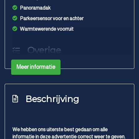
Panoramadak
Parkeersensor voor en achter
Warmtewerende voorruit
Overige
Anti blokkeer systeem
Meer informatie
Anti doorslip regeling
Bestuurdersairbag
Bluetooth
Beschrijving
Elektronisch stabiliteits programma
Elektronische remkrachtverdeling
Hoofd airbag(s) achter
We hebben ons uiterste best gedaan om alle
informatie in deze advertentie correct weer te geven.
Hoofd airbag(s) voor