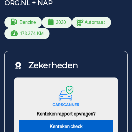
ORG.NL + NAP
Benzine
2020
Automaat
178.274 KM
Zekerheden
Kenteken rapport opvragen?
Kenteken check