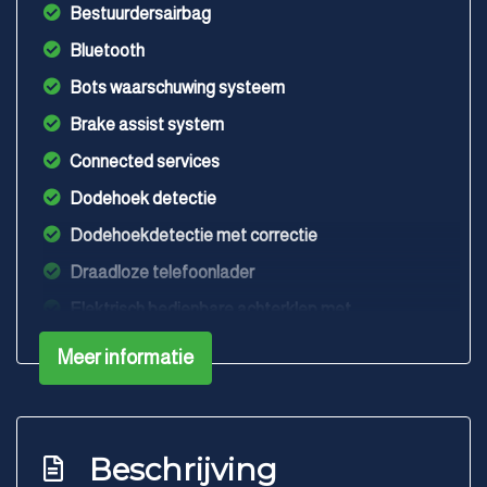
Bestuurdersairbag
Bluetooth
Bots waarschuwing systeem
Brake assist system
Connected services
Dodehoek detectie
Dodehoekdetectie met correctie
Draadloze telefoonlader
Elektrisch bedienbare achterklep met
sensorsturing
Meer informatie
Elektronisch stabiliteits programma
Elektronische remkrachtverdeling
Geluidsisolerend glas
Beschrijving
Hoofd airbag(s) achter