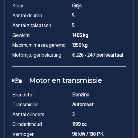
Kleur
Grijs
Aantal deuren
5
Aantal zitplaatsen
5
Gewicht
1405 kg
Maximum massa geremd
1350 kg
Motorrijtuigenbelasting
€ 226 - 247 per kwartaal
Motor en transmissie
Brandstof
Benzine
Transmissie
Automaat
Aantal cilinders
3
Cilinderinhoud
1199 cc
Vermogen
96 kW / 130 PK