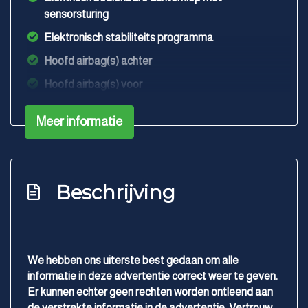
sensorsturing
Elektronisch stabiliteits programma
Hoofd airbag(s) achter
Hoofd airbag(s) voor
Keyless start
Meer informatie
Knie airbag(s)
Matrix led koplampen
Oplaadmogelijkheid
Beschrijving
Passagiersairbag
Rijstrooksensor met correctie
Schakelpaddles
We hebben ons uiterste best gedaan om alle
Volledig digitaal instrumentenpaneel
informatie in deze advertentie correct weer te geven.
Er kunnen echter geen rechten worden ontleend aan
Zij airbag(s) voor
de verstrekte informatie in de advertentie. Vertrouw