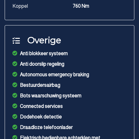
Koppel
760 Nm
Overige
Anti blokkeer systeem
Anti doorslip regeling
Autonomous emergency braking
Bestuurdersairbag
Bots waarschuwing systeem
Connected services
Dodehoek detectie
Draadloze telefoonlader
Elektrisch bedienbare achterklep met