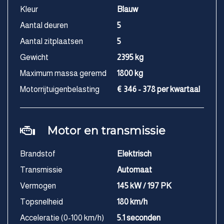
Kleur
Blauw
Aantal deuren
5
Aantal zitplaatsen
5
Gewicht
2395 kg
Maximum massa geremd
1800 kg
Motorrijtuigenbelasting
€ 346 - 378 per kwartaal
Motor en transmissie
Brandstof
Elektrisch
Transmissie
Automaat
Vermogen
145 kW / 197 PK
Topsnelheid
180 km/h
Acceleratie (0-100 km/h)
5.1 seconden