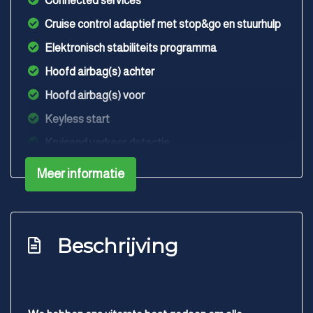
Connected services
Cruise control adaptief met stop&go en stuurhulp
Elektronisch stabiliteits programma
Hoofd airbag(s) achter
Hoofd airbag(s) voor
Keyless start
Kruisend verkeer detectie
Multimedia scherm standaard
Meer informatie
Oplaadmogelijkheid
Passagiersairbag
Rijstrooksensor met correctie
Beschrijving
Schakelpaddles
Volledig digitaal instrumentenpaneel
Zij airbag(s) voor