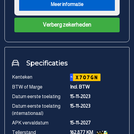
Meer informatie
Verberg zekerheden
Specificaties
Kenteken
X707GN
NL
BTW of Marge
Incl. BTW
Datum eerste toelating
15-11-2023
Datum eerste toelating
15-11-2023
(internationaal)
APK vervaldatum
15-11-2027
Tellerstand
162.877 KM