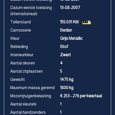
Datum eerste toelating
13-08-2007
(internationaal)
Tellerstand
155.031 KM
Carrosserie
Sedan
Kleur
Grijs Metallic
Bekleding
Stof
Interieurkleur
Zwart
Aantal deuren
4
Aantal zitplaatsen
5
Gewicht
1475 kg
Maximum massa geremd
1800 kg
Motorrijtuigenbelasting
€ 253 - 276 per kwartaal
Aantal sleutels
1
Aantal handzenders
1