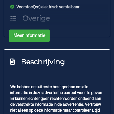
Voorstoel(en) elektrisch verstelbaar
Overige
Anti blokkeer systeem
Meer informatie
Anti doorslip regeling
Bestuurdersairbag
Brake assist system
Beschrijving
Elektronisch stabiliteits programma
Hoofd airbag(s) achter
Hoofd airbag(s) voor
We hebben ons uiterste best gedaan om alle
Knie airbag(s)
informatie in deze advertentie correct weer te geven.
Passagiersairbag
Er kunnen echter geen rechten worden ontleend aan
de verstrekte informatie in de advertentie. Vertrouw
Zij airbag(s) voor
niet alleen op deze informatie maar controleer altijd