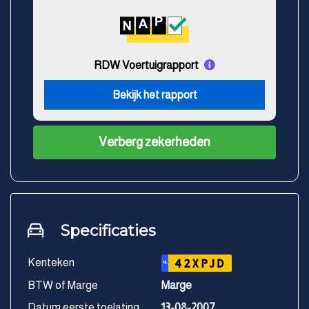
RDW Voertuigrapport
Bekijk het rapport
Verberg zekerheden
Specificaties
Kenteken
42XPJD
NL
BTW of Marge
Marge
Datum eerste toelating
13-08-2007