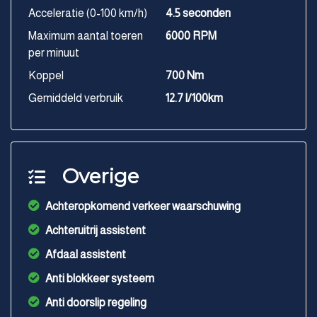
Acceleratie (0-100 km/h)
4.5 seconden
Maximum aantal toeren
6000 RPM
per minuut
Koppel
700 Nm
Gemiddeld verbruik
12.7 l/100km
Overige
Achteropkomend verkeer waarschuwing
Achteruitrij assistent
Afdaal assistent
Anti blokkeer systeem
Anti doorslip regeling