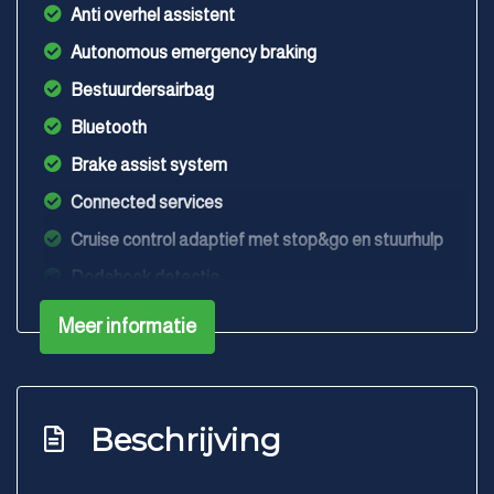
Anti overhel assistent
Autonomous emergency braking
Bestuurdersairbag
Bluetooth
Brake assist system
Connected services
Cruise control adaptief met stop&go en stuurhulp
Dodehoek detectie
Dodehoekdetectie met correctie
Meer informatie
Elektrisch bedienbare achterklep met
sensorsturing
Elektronisch sper differentieel
Beschrijving
Elektronisch stabiliteits programma
Elektronische remkrachtverdeling