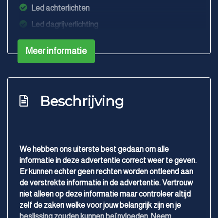
Led achterlichten
Led dagrijverlichting
Led koplampen
Meer informatie
Lichtmetalen velgen 5-spaaks 18"
Metaalkleur
Panoramadak
Beschrijving
Parkeer assistent
Parkeersensor achter
Parkeersensor voor
We hebben ons uiterste best gedaan om alle
Verlaagde carrosserie
informatie in deze advertentie correct weer te geven.
Overige
Er kunnen echter geen rechten worden ontleend aan
de verstrekte informatie in de advertentie. Vertrouw
Anti blokkeer systeem
niet alleen op deze informatie maar controleer altijd
Anti doorslip regeling
zelf de zaken welke voor jouw belangrijk zijn en je
beslissing zouden kunnen beïnvloeden. Neem