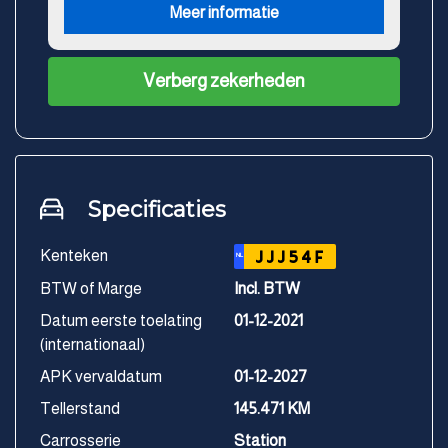
Meer informatie
Verberg zekerheden
Specificaties
Kenteken
JJJ54F
NL
BTW of Marge
Incl. BTW
Datum eerste toelating
01-12-2021
(internationaal)
APK vervaldatum
01-12-2027
Tellerstand
145.471 KM
Carrosserie
Station