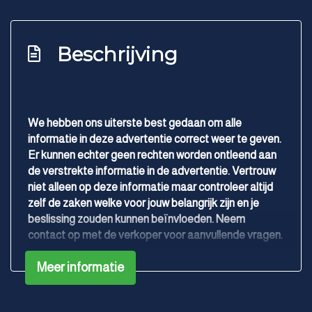
Led achterlichten
Led dagrijverlichting
Beschrijving
Led koplampen
Lichtmetalen velgen 17"
Lichtmetalen velgen 5-spaaks 17"
We hebben ons uiterste best gedaan om alle
Metaalkleur
informatie in deze advertentie correct weer te geven.
Er kunnen echter geen rechten worden ontleend aan
Mistlampen voor adaptief
de verstrekte informatie in de advertentie. Vertrouw
Panoramadak
niet alleen op deze informatie maar controleer altijd
zelf de zaken welke voor jouw belangrijk zijn en je
Parkeersensor achter
beslissing zouden kunnen beïnvloeden. Neem
Parkeersensor voor
contact op met de verkoper voor aanvullende vragen.
Ruitensproeiers/wisserbladen verwarmbaar
Meer informatie
Trekhaak uitklapbaar
Overige