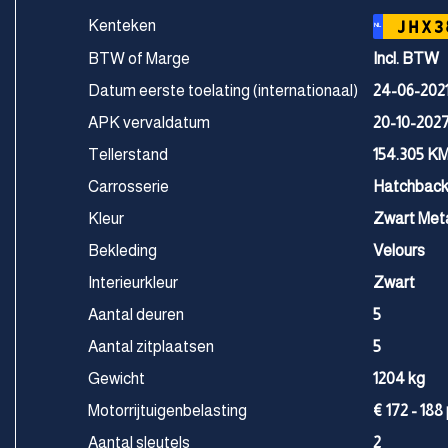
Kenteken
JHX3
NL
BTW of Marge
Incl. BTW
Datum eerste toelating (internationaal)
24-06-202
APK vervaldatum
20-10-202
Tellerstand
154.305 K
Carrosserie
Hatchbac
Kleur
Zwart Meta
Bekleding
Velours
Interieurkleur
Zwart
Aantal deuren
5
Aantal zitplaatsen
5
Gewicht
1204 kg
Motorrijtuigenbelasting
€ 172 - 188
Aantal sleutels
2