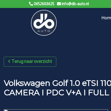
0652688625
info@db-auto.nl
Hom
Terug naar overzicht
Volkswagen Golf 1.0 eTSI 
CAMERA I PDC V+A I FULL