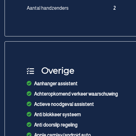
Aantal handzenders
2
Overige
Aanhanger assistent
Achteropkomend verkeer waarschuwing
Actieve noodgeval assistent
Anti blokkeer systeem
Anti doorslip regeling
Apple carplay/android auto