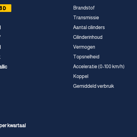
8D
Brandstof
Transmissie
Aantal cilinders
1
Cilinderinhoud
7
Vermogen
M
Topsnelheid
k
Acceleratie (0-100 km/h)
llic
Koppel
Gemiddeld verbruik
 per kwartaal