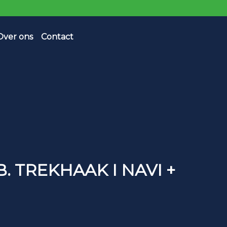
Over ons
Contact
HB. TREKHAAK I NAVI +