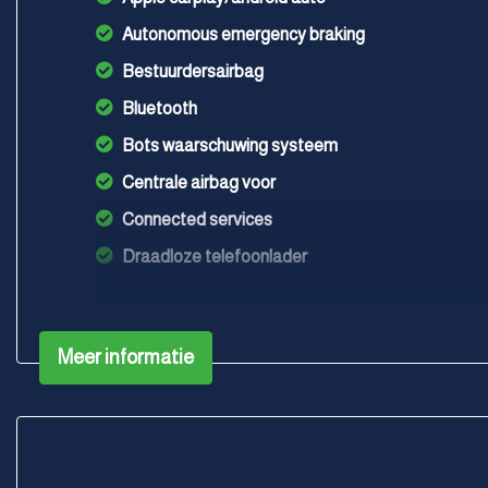
Autonomous emergency braking
Bestuurdersairbag
Bluetooth
Bots waarschuwing systeem
Centrale airbag voor
Connected services
Draadloze telefoonlader
Elektronisch stabiliteits programma
Hoofd airbag(s) achter
Meer informatie
Hoofd airbag(s) voor
Keyless start
Kruisend verkeer detectie
Multimedia scherm standaard