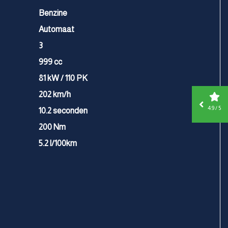
Benzine
Automaat
3
999 cc
81 kW / 110 PK
202 km/h
4.9 / 5
10.2 seconden
200 Nm
5.2 l/100km