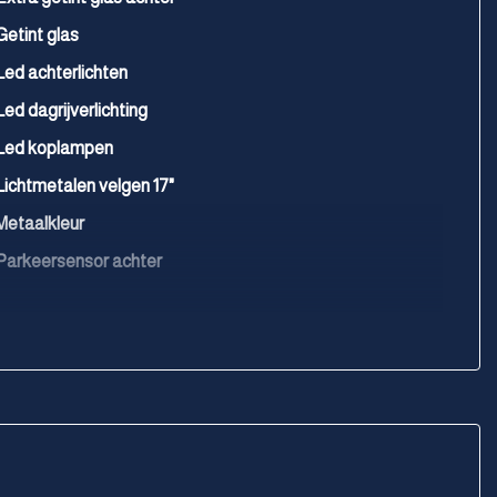
Getint glas
Led achterlichten
Led dagrijverlichting
Led koplampen
Lichtmetalen velgen 17"
Metaalkleur
Parkeersensor achter
Parkeersensor voor
Trekhaak elektrisch bedienbaar