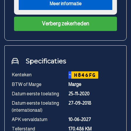
Meer informatie
Verberg zekerheden
Specificaties
Kenteken
H846FG
NL
BTW of Marge
Marge
Datum eerste toelating
25-11-2020
Datum eerste toelating
27-09-2018
(internationaal)
APK vervaldatum
10-06-2027
Tellerstand
170.486 KM