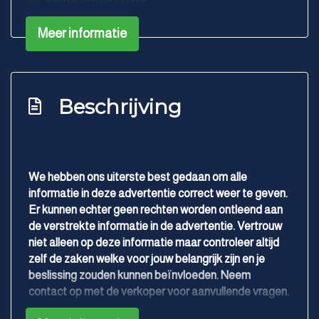
Hoofd airbag(s) voor
Keyless start
Meer informatie
Kruisend verkeer detectie
Passagiersairbag
Rijstrooksensor met correctie
Beschrijving
Roll stability control
Uitwijk assistent
Volledig digitaal instrumentenpaneel
We hebben ons uiterste best gedaan om alle
informatie in deze advertentie correct weer te geven.
Zij airbag(s) achter
Er kunnen echter geen rechten worden ontleend aan
Zij airbag(s) voor
de verstrekte informatie in de advertentie. Vertrouw
niet alleen op deze informatie maar controleer altijd
Interieur
zelf de zaken welke voor jouw belangrijk zijn en je
beslissing zouden kunnen beïnvloeden. Neem
Achterbank in delen neerklapbaar
contact op met de verkoper voor aanvullende vragen.
Armsteun achter