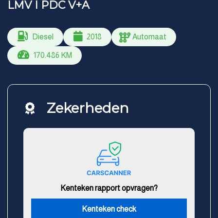
LMV I PDC V+A
Diesel
2018
Automaat
170.486 KM
Zekerheden
Kenteken rapport opvragen?
Kenteken check