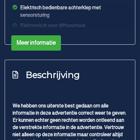
Elektrisch bedienbare achterklep met
sensorsturing
Elektronisch sper differentieel
Elektronisch stabiliteits programma
Meer informatie
Full-led koplampen
Hemelbekleding donker
Hoofd airbag(s) achter
Beschrijving
Hoofd airbag(s) voor
Keyless entry/start
Keyless start
We hebben ons uiterste best gedaan om alle
Knie airbag(s)
informatie in deze advertentie correct weer te geven.
Er kunnen echter geen rechten worden ontleend aan
Kunstlederen interieurdelen
de verstrekte informatie in de advertentie. Vertrouw
Led mistlampen
niet alleen op deze informatie maar controleer altijd