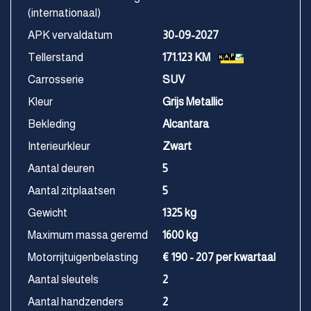
(internationaal)
APK vervaldatum
30-09-2027
Tellerstand
171.123 KM
Carrosserie
SUV
Kleur
Grijs Metallic
Bekleding
Alcantara
Interieurkleur
Zwart
Aantal deuren
5
Aantal zitplaatsen
5
Gewicht
1325 kg
Maximum massa geremd
1600 kg
Motorrijtuigenbelasting
€ 190 - 207 per kwartaal
Aantal sleutels
2
Aantal handzenders
2