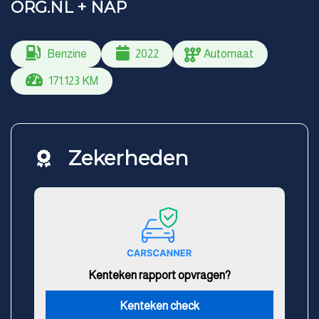
ORG.NL + NAP
Benzine
2022
Automaat
171.123 KM
Zekerheden
Kenteken rapport opvragen?
Kenteken check