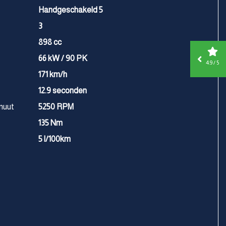
Handgeschakeld 5
3
898 cc
66 kW / 90 PK
4.9 / 5
171 km/h
12.9 seconden
nuut
5250 RPM
135 Nm
5 l/100km