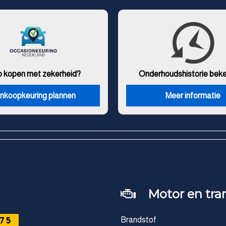
o kopen met zekerheid?
Onderhouds
historie bek
nkoopkeuring plannen
Meer informatie
Motor en tra
75
Brandstof