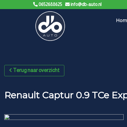
0652688625
info@db-auto.nl
Hom
Terug naar overzicht
Renault Captur 0.9 TCe E