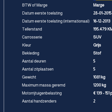
BTW of Marge
Marge
Datum eerste toelating
28-01-2015
Datum eerste toelating (internationaal)
16-12-2013
Tellerstand
195.479 K
Carrosserie
SUV
Kleur
Grijs
Bekleding
Stof
Aantal deuren
5
Aantal zitplaatsen
5
Gewicht
1081 kg
Maximum massa geremd
1200 kg
Motorrijtuigenbelasting
€ 139 - 151
Aantal handzenders
2