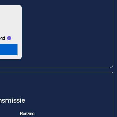
end
nsmissie
Benzine