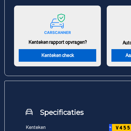
Kenteken rapport opvragen?
Aut
Kenteken check
Aa
Specificaties
Kenteken
V455
NL