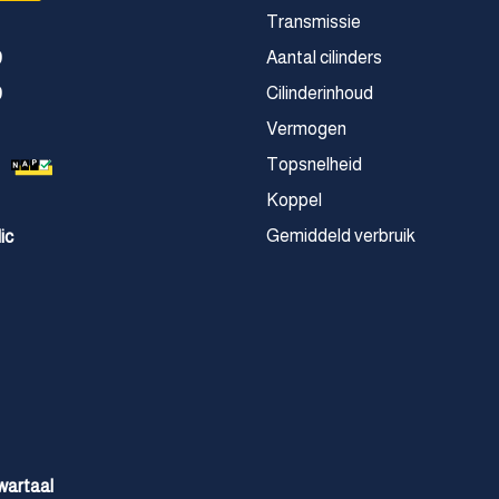
Transmissie
Aantal cilinders
9
Cilinderinhoud
9
Vermogen
Topsnelheid
Koppel
Gemiddeld verbruik
ic
wartaal