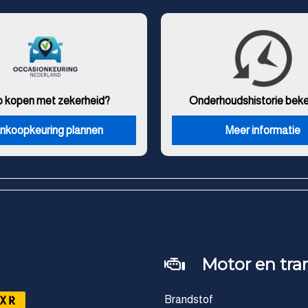
o kopen met zekerheid?
Onderhouds
historie bek
nkoopkeuring plannen
Meer informatie
Motor en tra
XR
Brandstof