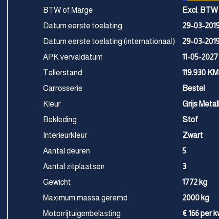
BTW of Marge
Excl. BTW
Datum eerste toelating
29-03-201
Datum eerste toelating (internationaal)
29-03-201
APK vervaldatum
11-05-2027
Tellerstand
119.930 KM
Carrosserie
Bestel
Kleur
Grijs Metall
Bekleding
Stof
Interieurkleur
Zwart
Aantal deuren
5
Aantal zitplaatsen
3
Gewicht
1772 kg
Maximum massa geremd
2000 kg
Motorrijtuigenbelasting
€ 166 per k