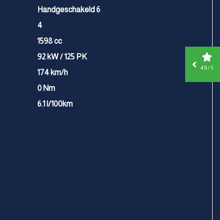
Handgeschakeld 6
4
1598 cc
92 kW / 125 PK
4.9 / 5
174 km/h
0 Nm
6.1 l/100km