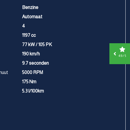
Benzine
Automaat
4
1197 cc
77 kW / 105 PK
190 km/h
4.9 / 5
9.7 seconden
nuut
5000 RPM
175 Nm
5.3 l/100km