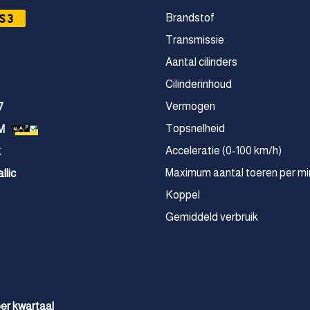
S3
Brandstof
Transmissie
Aantal cilinders
Cilinderinhoud
Vermogen
7
Topsnelheid
M
Acceleratie (0-100 km/h)
k
Maximum aantal toeren per mi
llic
Koppel
Gemiddeld verbruik
 per kwartaal