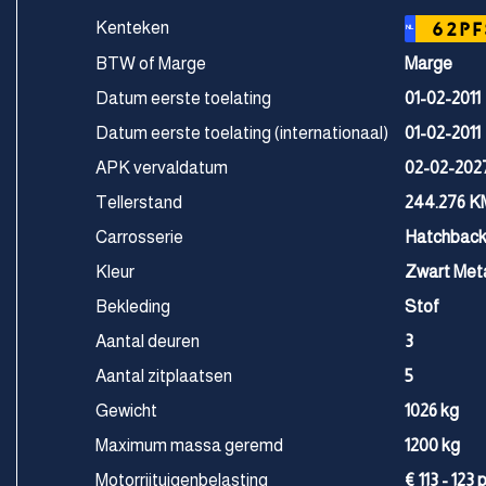
Kenteken
62PF
NL
BTW of Marge
Marge
Datum eerste toelating
01-02-2011
Datum eerste toelating (internationaal)
01-02-2011
APK vervaldatum
02-02-202
Tellerstand
244.276 K
Carrosserie
Hatchbac
Kleur
Zwart Meta
Bekleding
Stof
Aantal deuren
3
Aantal zitplaatsen
5
Gewicht
1026 kg
Maximum massa geremd
1200 kg
Motorrijtuigenbelasting
€ 113 - 123