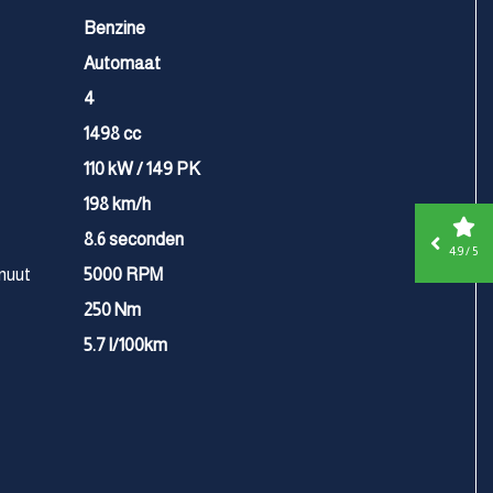
Benzine
Automaat
4
1498 cc
110 kW / 149 PK
198 km/h
8.6 seconden
4.9 / 5
nuut
5000 RPM
250 Nm
5.7 l/100km