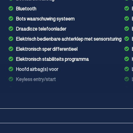
Bluetooth
Bots waarschuwing systeem
Draadloze telefoonlader
Elektrisch bedienbare achterklep met sensorsturing
Elektronisch sper differentieel
Elektronisch stabiliteits programma
Hoofd airbag(s) voor
Keyless entry/start
Knie airbag(s)
Led mistlampen
Passagiersairbag
Rondomzicht camera
Schakelpaddles