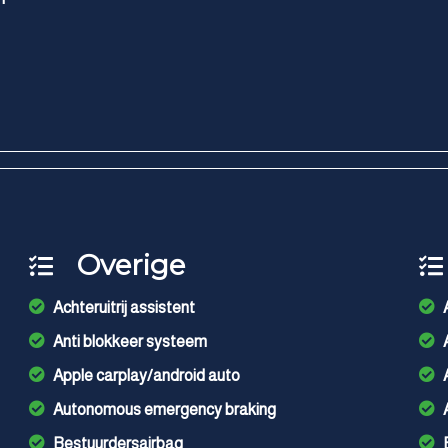
Overige
Achteruitrij assistent
Anti blokkeer systeem
Apple carplay/android auto
Autonomous emergency braking
Bestuurdersairbag