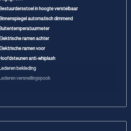
Bestuurdersstoel in hoogte verstelbaar
Binnenspiegel automatisch dimmend
Buitentemperatuurmeter
Elektrische ramen achter
Elektrische ramen voor
Hoofdsteunen anti-whiplash
Lederen bekleding
Lederen versnellingspook
Lendesteun(en) verstelbaar
Microvezel bekleding
Passagiersstoel in hoogte verstelbaar
Sportstoelen
Stuur leder