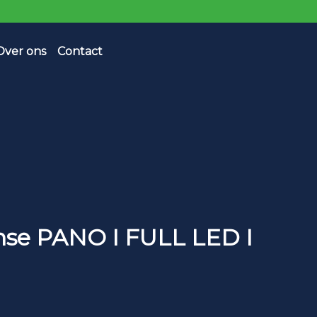
Over ons
Contact
ense PANO I FULL LED I