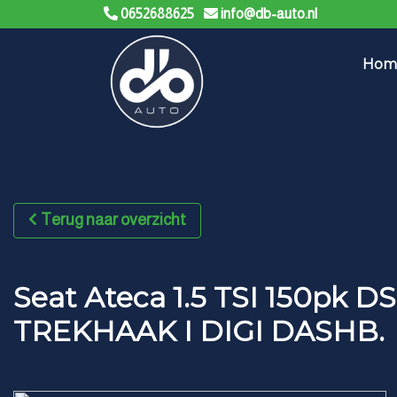
0652688625
info@db-auto.nl
Hom
Terug naar overzicht
Seat Ateca 1.5 TSI 150pk 
TREKHAAK I DIGI DASHB.