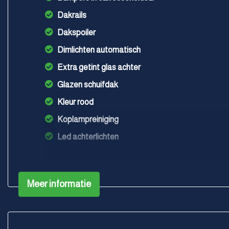
Dakrails
Dakspoiler
Dimlichten automatisch
Extra getint glas achter
Glazen schuifdak
Kleur rood
Koplampreiniging
Led achterlichten
Led dagrijverlichting
Led koplampen
Meer informatie
Lichtmetalen velgen 19"
Panoramadak
Parkeer assistent