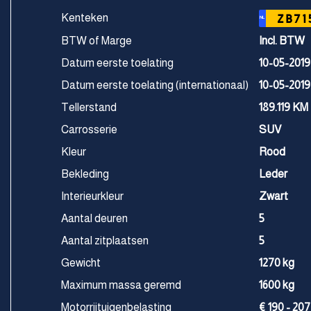
Kenteken
ZB71
NL
BTW of Marge
Incl. BTW
Datum eerste toelating
10-05-2019
Datum eerste toelating (internationaal)
10-05-2019
Tellerstand
189.119 KM
Carrosserie
SUV
Kleur
Rood
Bekleding
Leder
Interieurkleur
Zwart
Aantal deuren
5
Aantal zitplaatsen
5
Gewicht
1270 kg
Maximum massa geremd
1600 kg
Motorrijtuigenbelasting
€ 190 - 207