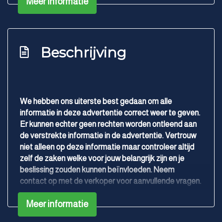
Meer informatie
Two-tone metaalkleur
Overige
Achteropkomend verkeer waarschuwing
Beschrijving
Anti blokkeer systeem
Anti doorslip regeling
Apple carplay/android auto
We hebben ons uiterste best gedaan om alle
Bestuurdersairbag
informatie in deze advertentie correct weer te geven.
Bluetooth
Er kunnen echter geen rechten worden ontleend aan
de verstrekte informatie in de advertentie. Vertrouw
Elektronisch stabiliteits programma
niet alleen op deze informatie maar controleer altijd
Elektronische remkrachtverdeling
zelf de zaken welke voor jouw belangrijk zijn en je
beslissing zouden kunnen beïnvloeden. Neem
Hoofd airbag(s) voor
contact op met de verkoper voor aanvullende vragen.
Keyless start
Meer informatie
Led mistlampen