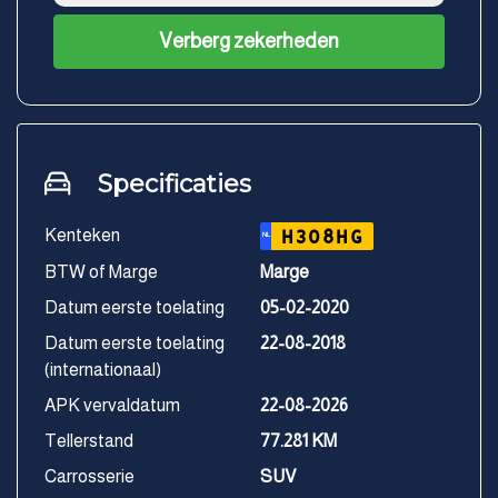
Verberg zekerheden
Specificaties
Kenteken
H308HG
NL
BTW of Marge
Marge
Datum eerste toelating
05-02-2020
Datum eerste toelating
22-08-2018
(internationaal)
APK vervaldatum
22-08-2026
Tellerstand
77.281 KM
Carrosserie
SUV