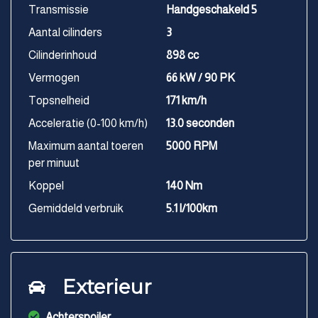
Transmissie
Handgeschakeld 5
Aantal cilinders
3
Cilinderinhoud
898 cc
Vermogen
66 kW / 90 PK
Topsnelheid
171 km/h
Acceleratie (0-100 km/h)
13.0 seconden
Maximum aantal toeren
5000 RPM
per minuut
Koppel
140 Nm
Gemiddeld verbruik
5.1 l/100km
Exterieur
Achterspoiler