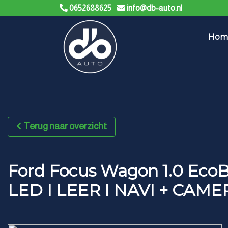
0652688625
info@db-auto.nl
Hom
Terug naar overzicht
Ford Focus Wagon 1.0 Ec
LED I LEER I NAVI + CAME