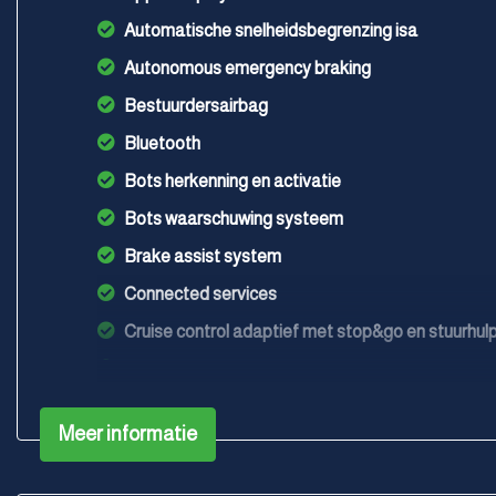
Automatische snelheidsbegrenzing isa
Autonomous emergency braking
Bestuurdersairbag
Bluetooth
Bots herkenning en activatie
Bots waarschuwing systeem
Brake assist system
Connected services
Cruise control adaptief met stop&go en stuurhul
Elektronisch stabiliteits programma
Elektronische remkrachtverdeling
Meer informatie
Hoofd airbag(s) achter
Hoofd airbag(s) voor