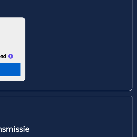
end
nsmissie