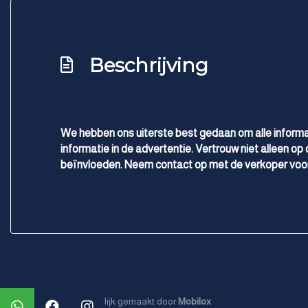
Keyless start
Passagiersairbag
Beschrijving
Rijstrooksensor met correctie
Uitwijk assistent
Zij airbag(s) voor
We hebben ons uiterste best gedaan om alle informa
informatie in de advertentie. Vertrouw niet alleen op 
beïnvloeden. Neem contact op met de verkoper voor
Mogelijk gemaakt door
Mobilox