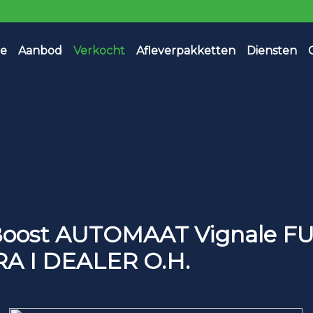
e
Aanbod
Verkocht
Afleverpakketten
Diensten
oBoost AUTOMAAT Vignale F
RA I DEALER O.H.