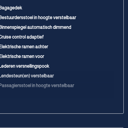
Bagagedek
Bestuurdersstoel in hoogte verstelbaar
Binnenspiegel automatisch dimmend
Cruise control adaptief
Elektrische ramen achter
Elektrische ramen voor
Lederen versnellingspook
Lendesteun(en) verstelbaar
Passagiersstoel in hoogte verstelbaar
Sportstoelen
Stuur leder
Stuur verstelbaar
Stuurbekrachtiging snelheidsafhankelijk