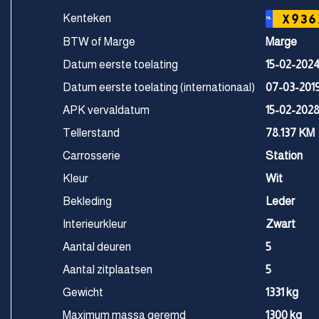
Kenteken
X936
NL
BTW of Marge
Marge
Datum eerste toelating
15-02-202
Datum eerste toelating (internationaal)
07-03-201
APK vervaldatum
15-02-202
Tellerstand
78.137 KM
Carrosserie
Station
Kleur
Wit
Bekleding
Leder
Interieurkleur
Zwart
Aantal deuren
5
Aantal zitplaatsen
5
Gewicht
1331 kg
Maximum massa geremd
1300 kg