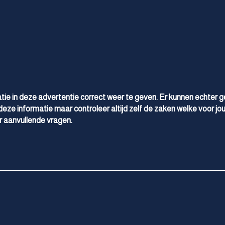
Parkeersensor achter
Parkeersensor voor
Side-skirts
Verwarmde voorruit
tie in deze advertentie correct weer te geven. Er kunnen echter 
deze informatie maar controleer altijd zelf de zaken welke voor jou
 aanvullende vragen.