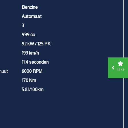
Benzine
Automaat
3
999 cc
92 kW / 125 PK
193 km/h
11.4 seconden
4.9 / 5
nuut
6000 RPM
170 Nm
5.8 l/100km