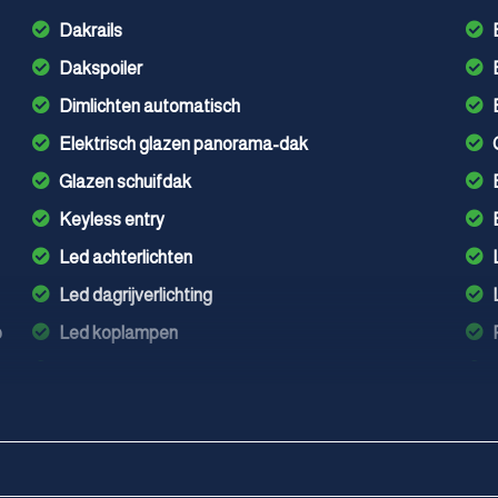
Dakrails
Dakspoiler
Dimlichten automatisch
Elektrisch glazen panorama-dak
Glazen schuifdak
Keyless entry
Led achterlichten
Led dagrijverlichting
p
Led koplampen
Lichtmetalen velgen 16"
Mistlampen voor adaptief
Panoramadak
Parkeer assistent