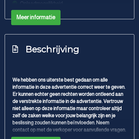
Oplaadmogelijkheid
Passagiersairbag
Meer informatie
Vervolgbotsing preventie
Volledig digitaal instrumentenpaneel
Warmtepomp
Beschrijving
Zij airbag(s) voor
Interieur
We hebben ons uiterste best gedaan om alle
Achterbank in delen neerklapbaar
informatie in deze advertentie correct weer te geven.
Airco automatisch
Er kunnen echter geen rechten worden ontleend aan
de verstrekte informatie in de advertentie. Vertrouw
Armsteun achter
niet alleen op deze informatie maar controleer altijd
Armsteun voor
zelf de zaken welke voor jouw belangrijk zijn en je
beslissing zouden kunnen beïnvloeden. Neem
Bestuurdersstoel in hoogte verstelbaar
contact op met de verkoper voor aanvullende vragen.
Binnenspiegel automatisch dimmend