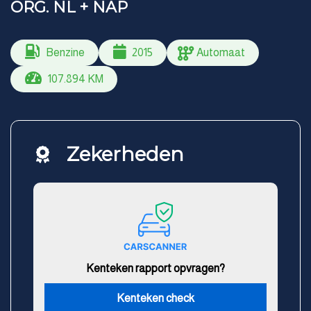
ORG. NL + NAP
Benzine
2015
Automaat
107.894 KM
Zekerheden
Kenteken rapport opvragen?
Kenteken check