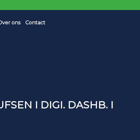
Over ons
Contact
UFSEN I DIGI. DASHB. I