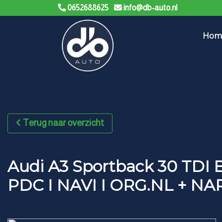
0652688625
info@db-auto.nl
Hom
Terug naar overzicht
Audi A3 Sportback 30 TDI 
PDC I NAVI I ORG.NL + NA