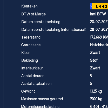
Kenteken
L443
NL
BTW of Marge
Incl. BTW
Datum eerste toelating
28-07-202
Datum eerste toelating (internationaal)
28-07-202
Tellerstand
172.669 K
Carrosserie
Hatchbac
Kleur
Zwart
Bekleding
Stof
Interieurkleur
Zwart
Aantal deuren
5
Aantal zitplaatsen
5
Gewicht
1325 kg
Maximum massa geremd
1500 kg
Motorrijtuigenbelasting
€ 401 - 418