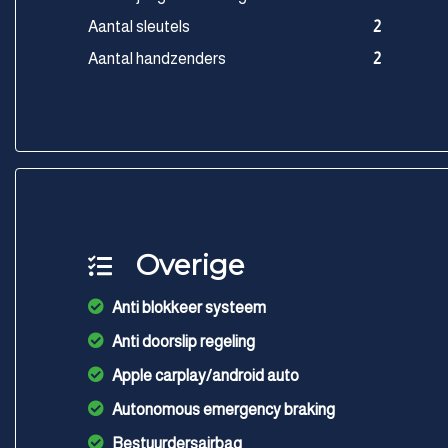
Aantal sleutels
2
Aantal handzenders
2
Overige
Anti blokkeer systeem
Anti doorslip regeling
Apple carplay/android auto
Autonomous emergency braking
Bestuurdersairbag