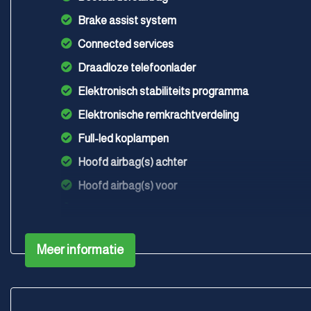
Brake assist system
Connected services
Draadloze telefoonlader
Elektronisch stabiliteits programma
Elektronische remkrachtverdeling
Full-led koplampen
Hoofd airbag(s) achter
Hoofd airbag(s) voor
Lichtmetalen velgen multi-spaaks 17"
Passagiersairbag
Meer informatie
Uitwijk assistent
Volledig digitaal instrumentenpaneel
Zij airbag(s) voor