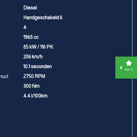
Diesel
Handgeschakeld 6
4
1968 cc
85 kW / 116 PK
206 km/h
10.1 seconden
4.9 / 5
nuut
2750 RPM
300 Nm
4.4 l/100km