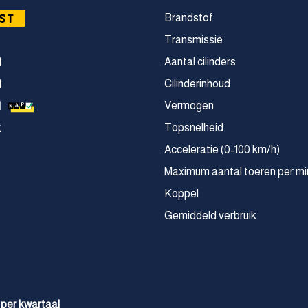
ST
Brandstof
Transmissie
Aantal cilinders
1
Cilinderinhoud
1
Vermogen
M
Topsnelheid
k
Acceleratie (0-100 km/h)
Maximum aantal toeren per mi
Koppel
Gemiddeld verbruik
 per kwartaal