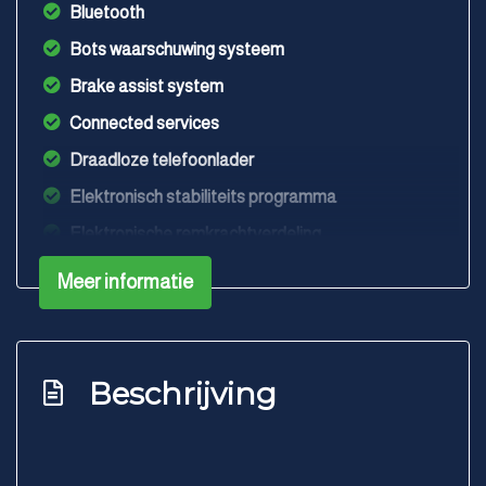
Bluetooth
Bots waarschuwing systeem
Brake assist system
Connected services
Draadloze telefoonlader
Elektronisch stabiliteits programma
Elektronische remkrachtverdeling
Hoofd airbag(s) achter
Meer informatie
Hoofd airbag(s) voor
Passagiersairbag
Zij airbag(s) voor
Beschrijving
Interieur
Achterbank in delen neerklapbaar