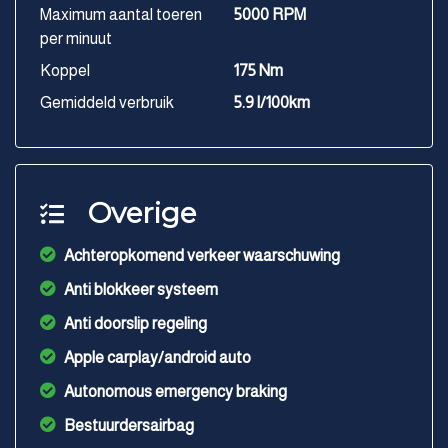
Maximum aantal toeren
5000 RPM
per minuut
Koppel
175 Nm
Gemiddeld verbruik
5.9 l/100km
Overige
Achteropkomend verkeer waarschuwing
Anti blokkeer systeem
Anti doorslip regeling
Apple carplay/android auto
Autonomous emergency braking
Bestuurdersairbag