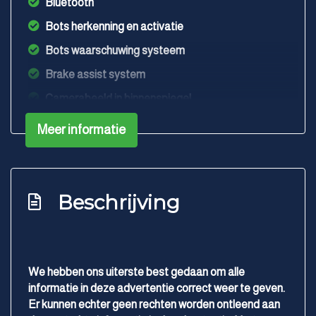
Bluetooth
Bots herkenning en activatie
Bots waarschuwing systeem
Brake assist system
Camerabeeld in binnenspiegel
Connected services
Meer informatie
Cruise control adaptief met stop&go en stuurhulp
Dodehoek detectie
Draadloze telefoonlader
Beschrijving
Elektronisch stabiliteits programma
Elektronische remkrachtverdeling
Hoofd airbag(s) achter
We hebben ons uiterste best gedaan om alle
informatie in deze advertentie correct weer te geven.
Hoofd airbag(s) voor
Er kunnen echter geen rechten worden ontleend aan
Keyless start