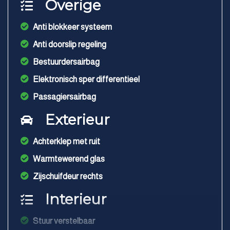
Overige
Anti blokkeer systeem
Anti doorslip regeling
Bestuurdersairbag
Elektronisch sper differentieel
Passagiersairbag
Exterieur
Achterklep met ruit
Warmtewerend glas
Zijschuifdeur rechts
Interieur
Stuur verstelbaar