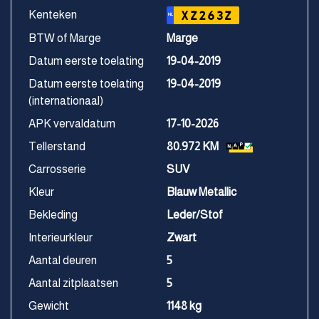
Kenteken
XZ263Z
NL
BTW of Marge
Marge
Datum eerste toelating
19-04-2019
Datum eerste toelating
19-04-2019
(internationaal)
APK vervaldatum
17-10-2026
Tellerstand
80.972 KM
Carrosserie
SUV
Kleur
Blauw Metallic
Bekleding
Leder/Stof
Interieurkleur
Zwart
Aantal deuren
5
Aantal zitplaatsen
5
Gewicht
1148 kg