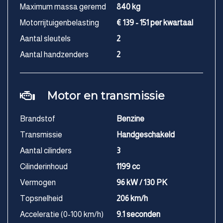
Maximum massa geremd
840 kg
Motorrijtuigenbelasting
€ 139 - 151 per kwartaal
Aantal sleutels
2
Aantal handzenders
2
Motor en transmissie
Brandstof
Benzine
Transmissie
Handgeschakeld
Aantal cilinders
3
Cilinderinhoud
1199 cc
Vermogen
96 kW / 130 PK
Topsnelheid
206 km/h
Acceleratie (0-100 km/h)
9.1 seconden