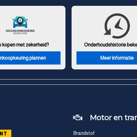
o kopen met zekerheid?
Onderhouds
historie bek
nkoopkeuring plannen
Meer informatie
Motor en tra
NT
Brandstof