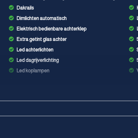
Dakrails
Dimlichten automatisch
Elektrisch bedienbare achterklep
Extra getint glas achter
Led achterlichten
Led dagrijverlichting
Led koplampen
Lichtmetalen velgen 5-spaaks 18"
Metaalkleur
Parkeer assistent
Parkeersensor voor en achter
Verlaagde carrosserie
Warmtewerend glas