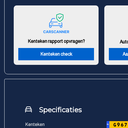
Kenteken rapport opvragen?
Aut
Kenteken check
Aa
Specificaties
Kenteken
G967
NL