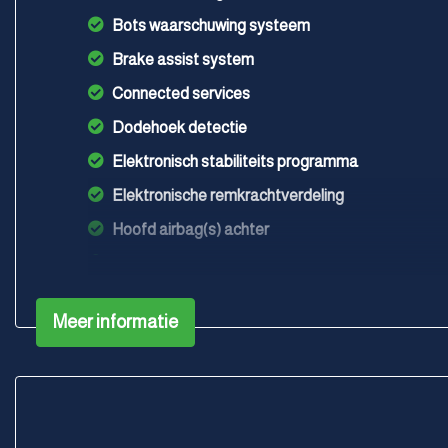
Bots waarschuwing systeem
Brake assist system
Connected services
Dodehoek detectie
Elektronisch stabiliteits programma
Elektronische remkrachtverdeling
Hoofd airbag(s) achter
Hoofd airbag(s) voor
Keyless start
Meer informatie
Knie airbag(s)
Luchtvering en automatische niveauregeling
Matrix led koplampen
Oplaadmogelijkheid