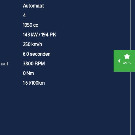
Automaat
4
1950 cc
143 kW / 194 PK
250 km/h
6.0 seconden
nuut
3800 RPM
4.9 / 5
0 Nm
1.6 l/100km