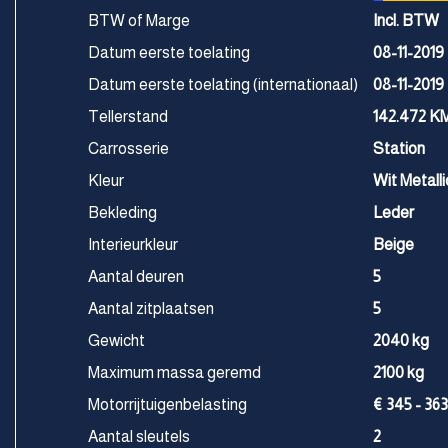
BTW of Marge
Incl. BTW
Datum eerste toelating
08-11-2019
Datum eerste toelating (internationaal)
08-11-2019
Tellerstand
142.472 K
Carrosserie
Station
Kleur
Wit Metalli
Bekleding
Leder
Interieurkleur
Beige
Aantal deuren
5
Aantal zitplaatsen
5
Gewicht
2040 kg
Maximum massa geremd
2100 kg
Motorrijtuigenbelasting
€ 345 - 363
Aantal sleutels
2