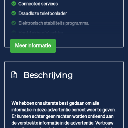
Connected services
Draadloze telefoonlader
Elektronisch stabiliteits programma
Hoofd airbag(s) achter
Hoofd airbag(s) voor
Meer informatie
Keyless start
Kruisend verkeer detectie
Passagiersairbag
Beschrijving
Rijstrooksensor met correctie
Sfeerverlichting
Vervolgbotsing preventie
We hebben ons uiterste best gedaan om alle
informatie in deze advertentie correct weer te geven.
Volledig digitaal instrumentenpaneel
Er kunnen echter geen rechten worden ontleend aan
Zij airbag(s) voor
de verstrekte informatie in de advertentie. Vertrouw