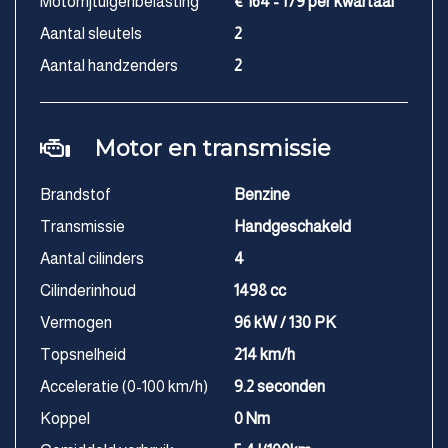
Motorrijtuigenbelasting
€ 164 - 179 per kwartaal
Aantal sleutels
2
Aantal handzenders
2
Motor en transmissie
Brandstof
Benzine
Transmissie
Handgeschakeld
Aantal cilinders
4
Cilinderinhoud
1498 cc
Vermogen
96 kW / 130 PK
Topsnelheid
214 km/h
Acceleratie (0-100 km/h)
9.2 seconden
Koppel
0 Nm