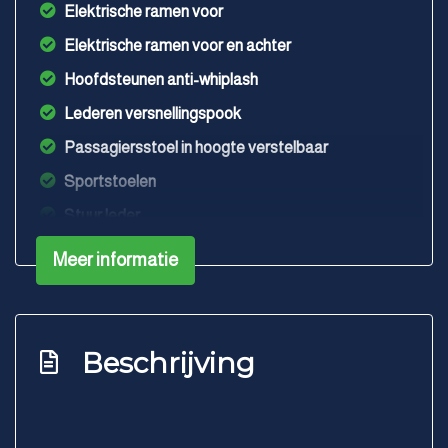
Elektrische ramen voor
Elektrische ramen voor en achter
Hoofdsteunen anti-whiplash
Lederen versnellingspook
Passagiersstoel in hoogte verstelbaar
Sportstoelen
Stuur leder
Stuur leder en multifunctioneel
Meer informatie
Stuur verstelbaar
Stuurbekrachtiging snelheidsafhankelijk
Voorstoelen in hoogte verstelbaar
Beschrijving
Overige
Achteropkomend verkeer waarschuwing