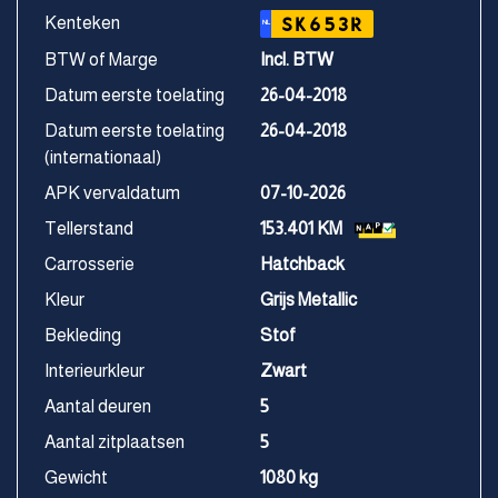
Kenteken
SK653R
NL
BTW of Marge
Incl. BTW
Datum eerste toelating
26-04-2018
Datum eerste toelating
26-04-2018
(internationaal)
APK vervaldatum
07-10-2026
Tellerstand
153.401 KM
Carrosserie
Hatchback
Kleur
Grijs Metallic
Bekleding
Stof
Interieurkleur
Zwart
Aantal deuren
5
Aantal zitplaatsen
5
Gewicht
1080 kg