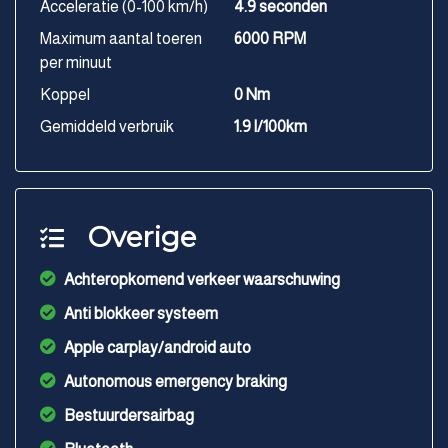
Acceleratie (0-100 km/h)
4.9 seconden
Maximum aantal toeren
6000 RPM
per minuut
Koppel
0 Nm
Gemiddeld verbruik
1.9 l/100km
Overige
Achteropkomend verkeer waarschuwing
Anti blokkeer systeem
Apple carplay/android auto
Autonomous emergency braking
Bestuurdersairbag