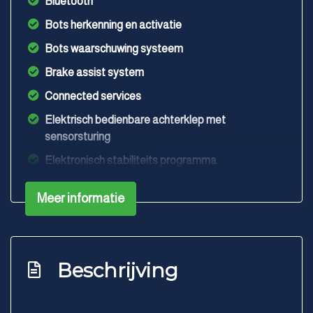
Bluetooth
Bots herkenning en activatie
Bots waarschuwing systeem
Brake assist system
Connected services
Elektrisch bedienbare achterklep met
sensorsturing
Elektronisch stabiliteits programma
Elektronische remkrachtverdeling
Meer informatie
Hoofd airbag(s) achter
Hoofd airbag(s) voor
Keyless start
Beschrijving
Kruisend verkeer detectie
Led mistlampen