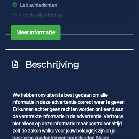
Led achterlichten
Led dagrijverlichting
Led koplampen
Meer informatie
Lichtmetalen velgen 18"
Lichtmetalen velgen 5-spaaks 18"
Parkeer assistent
Beschrijving
Parkeersensor achter
Parkeersensor voor
Parkeersensor voor en achter
We hebben ons uiterste best gedaan om alle
Sportonderstel
informatie in deze advertentie correct weer te geven.
Er kunnen echter geen rechten worden ontleend aan
Trekhaak elektrisch bedienbaar
de verstrekte informatie in de advertentie. Vertrouw
Warmtewerend glas
niet alleen op deze informatie maar controleer altijd
Overige
zelf de zaken welke voor jouw belangrijk zijn en je
beslissing zouden kunnen beïnvloeden. Neem