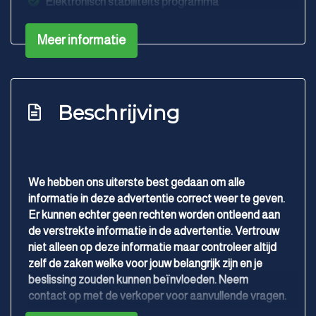
Elektronisch stabiliteits programma
Hoofd airbag(s) achter
Meer informatie
Hoofd airbag(s) voor
Keyless start
Led mistlampen
Beschrijving
Oplaadmogelijkheid
Passagiersairbag
Rijstrooksensor met correctie
We hebben ons uiterste best gedaan om alle
Rondomzicht camera
informatie in deze advertentie correct weer te geven.
Er kunnen echter geen rechten worden ontleend aan
Uitwijk assistent
de verstrekte informatie in de advertentie. Vertrouw
Vervolgbotsing preventie
niet alleen op deze informatie maar controleer altijd
zelf de zaken welke voor jouw belangrijk zijn en je
Volledig digitaal instrumentenpaneel
beslissing zouden kunnen beïnvloeden. Neem
Zij airbag(s) voor
contact op met de verkoper voor aanvullende vragen.