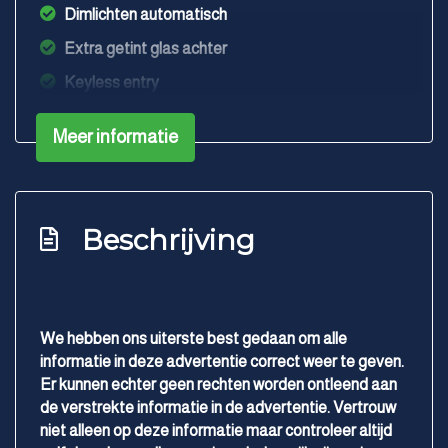
Dimlichten automatisch
Extra getint glas achter
Keyless entry
Koplampen adaptief
Meer informatie
Koplampreiniging
Led achterlichten
Led dagrijverlichting
Beschrijving
Lichtmetalen velgen 17"
Metaalkleur
Mistlampen voor adaptief
We hebben ons uiterste best gedaan om alle
Parkeersensor achter
informatie in deze advertentie correct weer te geven.
Er kunnen echter geen rechten worden ontleend aan
Parkeersensor voor
de verstrekte informatie in de advertentie. Vertrouw
Ruitensproeiers/wisserbladen verwarmbaar
niet alleen op deze informatie maar controleer altijd