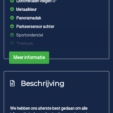
Lichtmetalen velgen 17"
Metaalkleur
Panoramadak
Parkeersensor achter
Sportonderstel
Trekhaak
Warmtewerend glas
Interieur
Meer informatie
Achterbank in delen neerklapbaar
Airco automatisch
Beschrijving
Aluminium interieur afwerking
Armsteun voor
Elektrische ramen achter
We hebben ons uiterste best gedaan om alle
Elektrische ramen voor