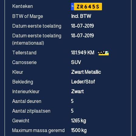
Kenteken
ZR645S
NL
BTW of Marge
Incl. BTW
Datum eerste toelating
18-07-2019
Datum eerste toelating
18-07-2019
(internationaal)
Tellerstand
181.949 KM
Carrosserie
SUV
Kleur
Zwart Metallic
Bekleding
Leder/Stof
Interieurkleur
Zwart
Aantal deuren
5
Aantal zitplaatsen
5
Gewicht
1265 kg
Maximum massa geremd
1500 kg