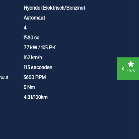
Hybride (Elektrisch/Benzine)
Automaat
4
1580 cc
77 kW / 105 PK
162 km/h
11.5 seconden
4.9 / 5
nuut
5600 RPM
0 Nm
4.3 l/100km