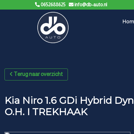
0652688625
info@db-auto.nl
Hom
Terug naar overzicht
Kia Niro 1.6 GDi Hybrid D
O.H. I TREKHAAK