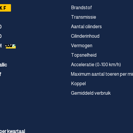
KF
Brandstof
Transmissie
Aantal cilinders
0
Cilinderinhoud
0
Vermogen
M
Topsnelheid
Acceleratie (0-100 km/h)
llic
Maximum aantal toeren per mi
f
Koppel
Gemiddeld verbruik
 per kwartaal