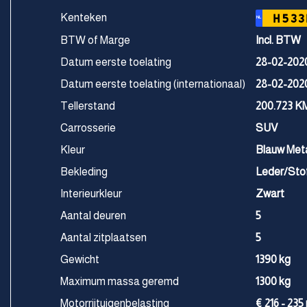
Kenteken
H533
NL
BTW of Marge
Incl. BTW
Datum eerste toelating
28-02-202
Datum eerste toelating (internationaal)
28-02-202
Tellerstand
200.723 K
Carrosserie
SUV
Kleur
Blauw Meta
Bekleding
Leder/Sto
Interieurkleur
Zwart
Aantal deuren
5
Aantal zitplaatsen
5
Gewicht
1390 kg
Maximum massa geremd
1300 kg
Motorrijtuigenbelasting
€ 216 - 235