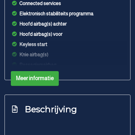
Connected services
Elektronisch stabiliteits programma
Hoofd airbag(s) achter
Hoofd airbag(s) voor
Keyless start
Knie airbag(s)
Passagiersairbag
Rijstrooksensor met correctie
Meer informatie
Sfeerverlichting
Variabele stuuroverbrenging
Volledig digitaal instrumentenpaneel
Beschrijving
Zij airbag(s) voor
Exterieur