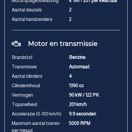
Motorrijtuigenbelasting
€ 190 - 207 per kwartaal
Aantal sleutels
2
Aantal handzenders
2
Motor en transmissie
Brandstof
Benzine
Transmissie
Automaat
Aantal cilinders
4
Cilinderinhoud
1390 cc
Vermogen
90 kW / 122 PK
Topsnelheid
201 km/h
Acceleratie (0-100 km/h)
9.9 seconden
Maximum aantal toeren
5000 RPM
per minuut