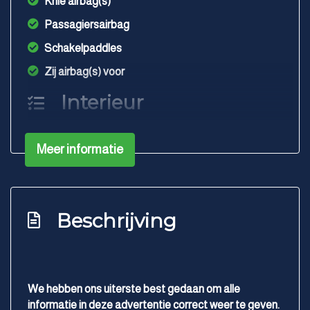
Knie airbag(s)
Passagiersairbag
Schakelpaddles
Zij airbag(s) voor
Interieur
Armsteun voor
Meer informatie
Electronic climate control
Elektrische ramen voor en achter
Lendesteun(en) verstelbaar
Beschrijving
Stuur en versnellingspook (kunst)leder
Stuurbekrachtiging snelheidsafhankelijk
Exterieur
We hebben ons uiterste best gedaan om alle
informatie in deze advertentie correct weer te geven.
Buitenspiegels elektrisch verstel- en