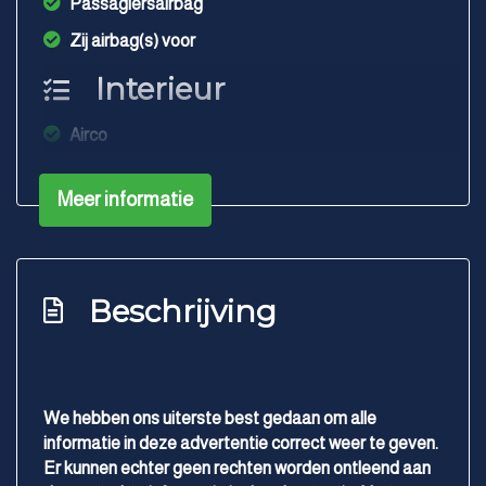
Passagiersairbag
Zij airbag(s) voor
Interieur
Airco
Airco automatisch
Meer informatie
Elektrische ramen voor
Stuurbekrachtiging snelheidsafhankelijk
Exterieur
Beschrijving
Buitenspiegels elektrisch verstel- en
verwarmbaar
Centrale vergrendeling met afstandsbediening
We hebben ons uiterste best gedaan om alle
Trekhaak
informatie in deze advertentie correct weer te geven.
Er kunnen echter geen rechten worden ontleend aan