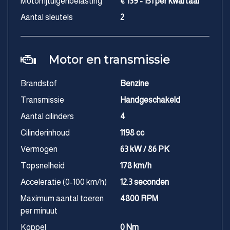
Motorrijtuigenbelasting
€ 139 - 151 per kwartaal
Aantal sleutels
2
Motor en transmissie
Brandstof
Benzine
Transmissie
Handgeschakeld
Aantal cilinders
4
Cilinderinhoud
1198 cc
Vermogen
63 kW / 86 PK
Topsnelheid
178 km/h
Acceleratie (0-100 km/h)
12.3 seconden
Maximum aantal toeren
4800 RPM
per minuut
Koppel
0 Nm