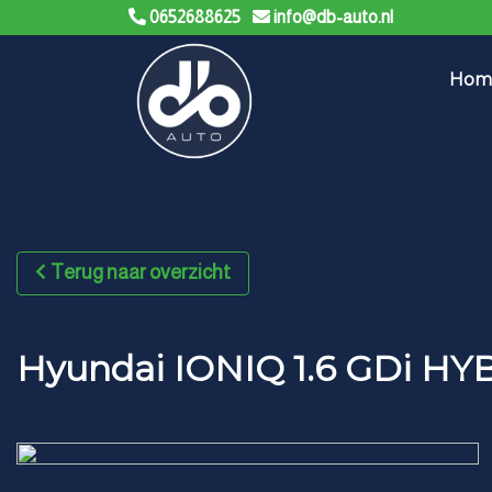
0652688625
info@db-auto.nl
Hom
Terug naar overzicht
Hyundai IONIQ 1.6 GDi H