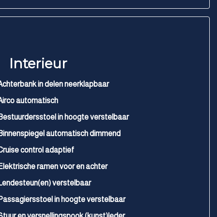
Interieur
Achterbank in delen neerklapbaar
Airco automatisch
Bestuurdersstoel in hoogte verstelbaar
Binnenspiegel automatisch dimmend
Cruise control adaptief
Elektrische ramen voor en achter
Lendesteun(en) verstelbaar
Passagiersstoel in hoogte verstelbaar
Stuur en versnellingspook (kunst)leder