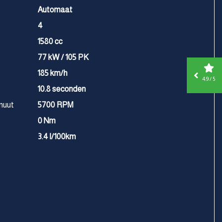
Automaat
4
1580 cc
77 kW / 105 PK
185 km/h
4.9 / 5
10.8 seconden
nuut
5700 RPM
0 Nm
3.4 l/100km