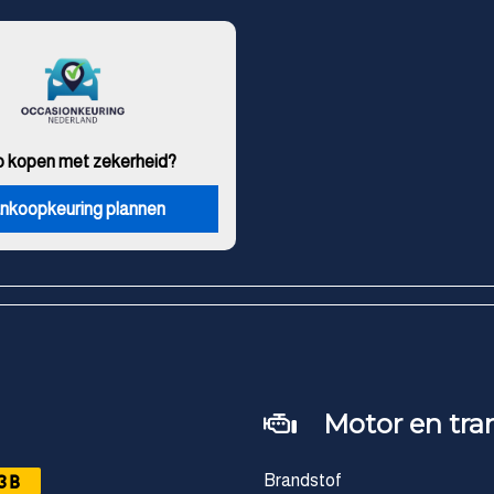
o kopen met zekerheid?
nkoopkeuring plannen
Motor en tra
3B
Brandstof