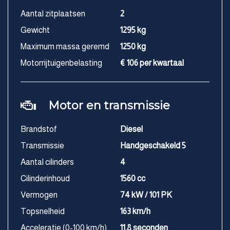
Aantal zitplaatsen
2
Gewicht
1295 kg
Maximum massa geremd
1250 kg
Motorrijtuigenbelasting
€ 106 per kwartaal
Motor en transmissie
Brandstof
Diesel
Transmissie
Handgeschakeld 5
Aantal cilinders
4
Cilinderinhoud
1560 cc
Vermogen
74 kW / 101 PK
Topsnelheid
163 km/h
Acceleratie (0-100 km/h)
11.8 seconden