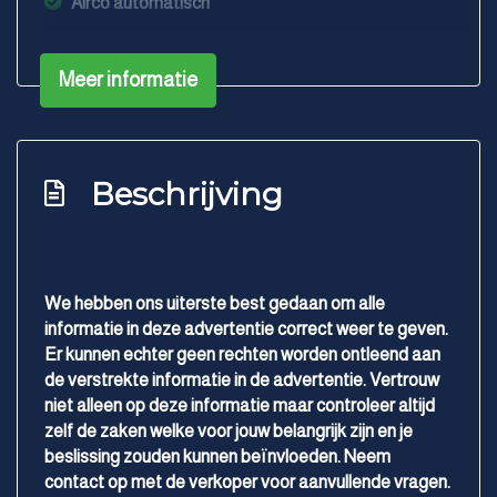
Airco automatisch
Armsteun voor
Meer informatie
Bestuurdersstoel in hoogte verstelbaar
Binnenspiegel automatisch dimmend
Elektrische ramen voor en achter
Beschrijving
Lendesteun(en) verstelbaar
Passagiersstoel in hoogte verstelbaar
Stuur en versnellingspook (kunst)leder
We hebben ons uiterste best gedaan om alle
Stuur verstelbaar
informatie in deze advertentie correct weer te geven.
Overige
Er kunnen echter geen rechten worden ontleend aan
de verstrekte informatie in de advertentie. Vertrouw
Anti blokkeer systeem
niet alleen op deze informatie maar controleer altijd
zelf de zaken welke voor jouw belangrijk zijn en je
Bestuurdersairbag
beslissing zouden kunnen beïnvloeden. Neem
Bluetooth
contact op met de verkoper voor aanvullende vragen.