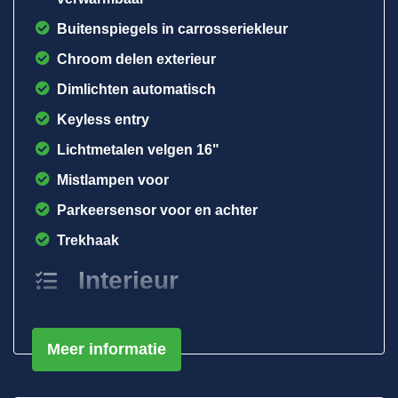
Buitenspiegels in carrosseriekleur
Chroom delen exterieur
Dimlichten automatisch
Keyless entry
Lichtmetalen velgen 16"
Mistlampen voor
Parkeersensor voor en achter
Trekhaak
Interieur
Bestuurdersstoel in hoogte verstelbaar
Meer informatie
Electronic climate control
Elektrische ramen achter