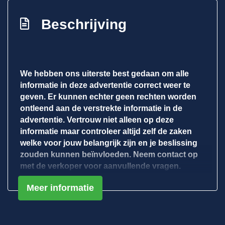
Elektrische ramen voor
Beschrijving
Lederen versnellingspook
Passagiersstoel in hoogte verstelbaar
Stuur leder
We hebben ons uiterste best gedaan om alle
Stuur verstelbaar
informatie in deze advertentie correct weer te
Stuurbekrachtiging snelheidsafhankelijk
geven. Er kunnen echter geen rechten worden
ontleend aan de verstrekte informatie in de
Zonnescherm(en)
advertentie. Vertrouw niet alleen op deze
Overige
informatie maar controleer altijd zelf de zaken
welke voor jouw belangrijk zijn en je beslissing
Anti blokkeer systeem
zouden kunnen beïnvloeden. Neem contact op
met de verkoper voor aanvullende vragen.
Anti doorslip regeling
Bestuurdersairbag
Meer informatie
Elektronisch stabiliteits programma
Elektronische remkrachtverdeling