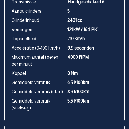
Transmissie
Handgeschakeld 6
Aantal cilinders
5
Cilinderinhoud
2401 cc
Vermogen
121 kW / 164 PK
Topsnelheid
210 km/h
Acceleratie (0-100 km/h)
9.9 seconden
Maximum aantal toeren
4000 RPM
per minuut
Koppel
0 Nm
Gemiddeld verbruik
6.5 l/100km
Gemiddeld verbruik (stad)
8.3 l/100km
Gemiddeld verbruik
5.5 l/100km
(snelweg)