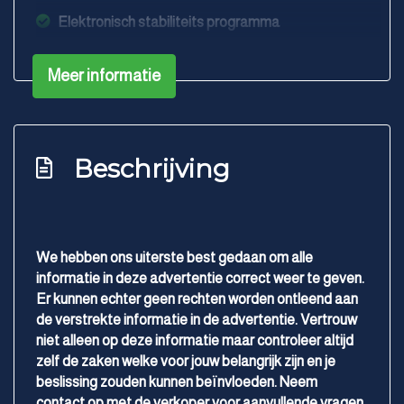
Elektronisch stabiliteits programma
Exterieur
Meer informatie
Buitenspiegels elektrisch verstel- en
verwarmbaar
Lichtmetalen velgen 16"
Beschrijving
Metaalkleur
Mistlampen voor
Trekhaak
We hebben ons uiterste best gedaan om alle
Interieur
informatie in deze advertentie correct weer te geven.
Er kunnen echter geen rechten worden ontleend aan
de verstrekte informatie in de advertentie. Vertrouw
Airco automatisch
niet alleen op deze informatie maar controleer altijd
Aluminium interieur afwerking
zelf de zaken welke voor jouw belangrijk zijn en je
beslissing zouden kunnen beïnvloeden. Neem
Elektrische ramen voor en achter
contact op met de verkoper voor aanvullende vragen.