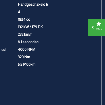
Handgeschakeld 6
4
1984 cc
132 kW / 179 PK
4.9 / 5
232 km/h
8.1 seconden
nuut
4000 RPM
320 Nm
6.5 l/100km