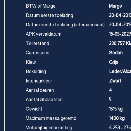
BTW of Marge
Marge
Datum eerste toelating
20-04-201
Datum eerste toelating (internationaal)
20-04-201
APK vervaldatum
16-05-202
Tellerstand
230.757 K
Carrosserie
Sedan
Kleur
Grijs
Bekleding
Leder/Alc
Interieurkleur
Zwart
Aantal deuren
4
Aantal zitplaatsen
5
Gewicht
1515 kg
Maximum massa geremd
1400 kg
Motorrijtuigenbelasting
€ 253 - 276