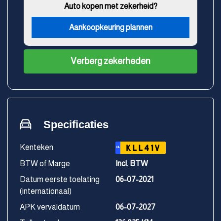
Auto kopen met zekerheid?
Aankoopkeuring plannen
Verberg zekerheden
Specificaties
Kenteken
KLL41V
NL
BTW of Marge
Incl. BTW
Datum eerste toelating
06-07-2021
(internationaal)
APK vervaldatum
06-07-2027