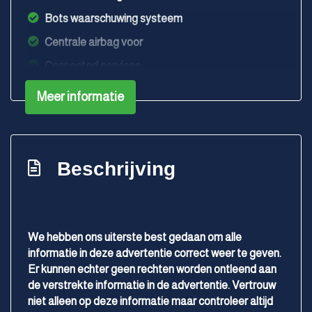
Bots waarschuwing systeem
Centrale airbag voor
Connected services
Cruise control adaptief met stop&go en stuurhulp
Meer informatie
Draadloze telefoonlader
Elektronisch stabiliteits programma
Full-led koplampen
Beschrijving
Hoofd airbag(s) achter
Hoofd airbag(s) voor
Keyless start
We hebben ons uiterste best gedaan om alle
informatie in deze advertentie correct weer te geven.
Kruisend verkeer detectie
Er kunnen echter geen rechten worden ontleend aan
Matrix led koplampen
de verstrekte informatie in de advertentie. Vertrouw
niet alleen op deze informatie maar controleer altijd
Oplaadmogelijkheid