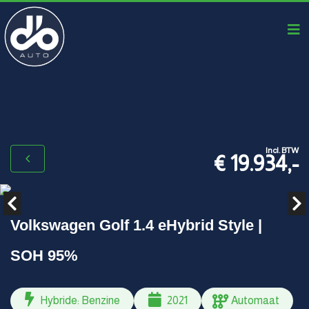
Incl. BTW
€ 19.934,-
Volkswagen Golf 1.4 eHybrid Style |
SOH 95%
Hybride: Benzine
2021
Automaat