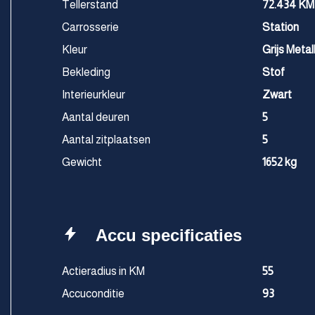
Tellerstand
72.434 KM
Carrosserie
Station
Kleur
Grijs Metall
Bekleding
Stof
Interieurkleur
Zwart
Aantal deuren
5
Aantal zitplaatsen
5
Gewicht
1652 kg
Accu specificaties
Actieradius in KM
55
Accuconditie
93