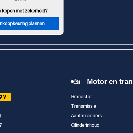
o kopen met zekerheid?
nkoopkeuring plannen
Motor en tra
9V
Brandstof
Transmissie
Aantal cilinders
1
Cilinderinhoud
7