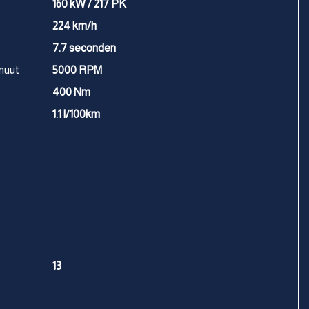
160 kW / 217 PK
224 km/h
7.7 seconden
nuut
5000 RPM
400 Nm
1.1 l/100km
13