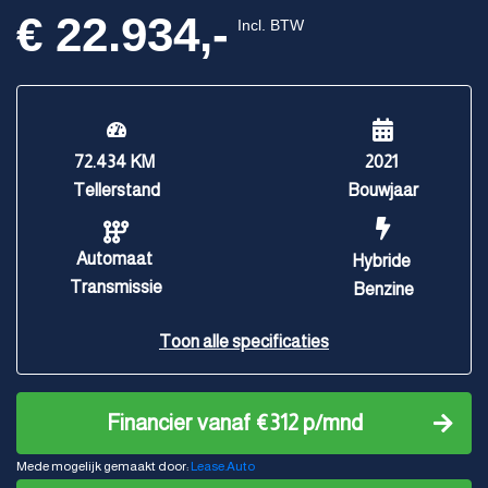
€ 22.934,-
Incl. BTW
72.434 KM
2021
Tellerstand
Bouwjaar
Automaat
Hybride
Transmissie
Benzine
Toon alle specificaties
Financier vanaf €312 p/mnd
Mede mogelijk gemaakt door:
Lease.Auto