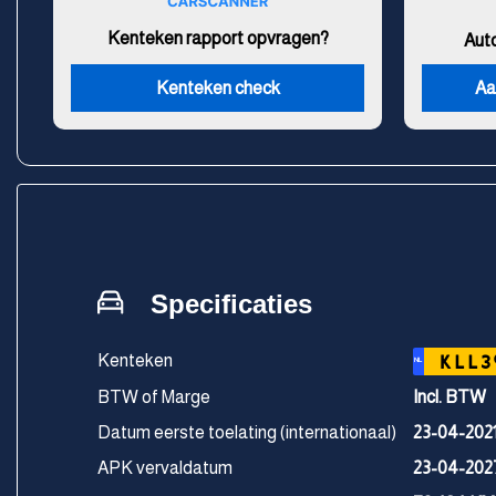
Kenteken rapport opvragen?
Aut
Kenteken check
Aa
Specificaties
Kenteken
KLL3
NL
BTW of Marge
Incl. BTW
Datum eerste toelating (internationaal)
23-04-202
APK vervaldatum
23-04-202