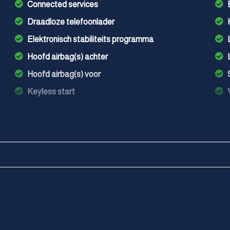
Connected services
Draadloze telefoonlader
Elektronisch stabiliteits programma
Hoofd airbag(s) achter
Hoofd airbag(s) voor
Keyless start
Knie airbag(s)
Multimedia scherm standaard
Oplaadmogelijkheid
Passagiersairbag
Unikleur/pastel
Volledig digitaal instrumentenpaneel
Zij airbag(s) achter