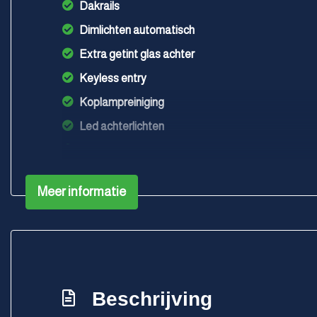
Dakrails
Dimlichten automatisch
Extra getint glas achter
Keyless entry
Koplampreiniging
Led achterlichten
Led dagrijverlichting
Led koplampen
Meer informatie
Lichtmetalen velgen 5-spaaks 17"
Metaalkleur
Mistlampen voor adaptief
Parkeersensor achter
Beschrijving
Parkeersensor voor