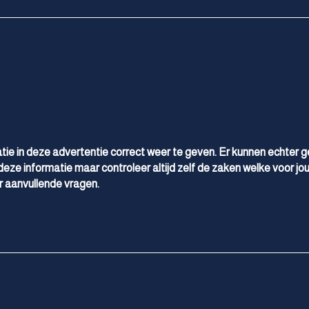
Parkeersensor voor en achter
R-line exterieur
Ruitensproeiers/wisserbladen verwarmbaar
Trekhaak elektrisch bedienbaar
Warmtewerend glas
tie in deze advertentie correct weer te geven. Er kunnen echter 
deze informatie maar controleer altijd zelf de zaken welke voor jou
 aanvullende vragen.