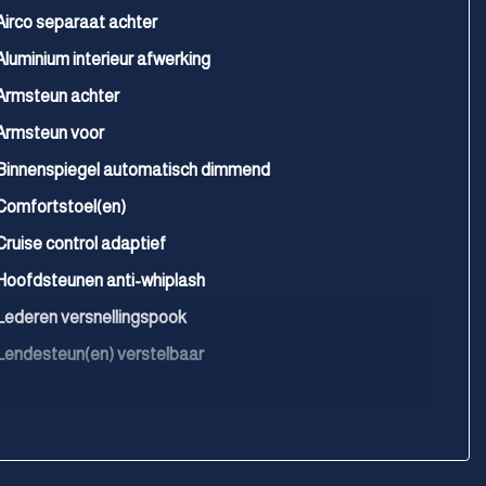
Airco separaat achter
Aluminium interieur afwerking
Armsteun achter
Armsteun voor
Binnenspiegel automatisch dimmend
Comfortstoel(en)
Cruise control adaptief
Hoofdsteunen anti-whiplash
Lederen versnellingspook
Lendesteun(en) verstelbaar
Stuur leder
Stuurbekrachtiging
Velours bekleding