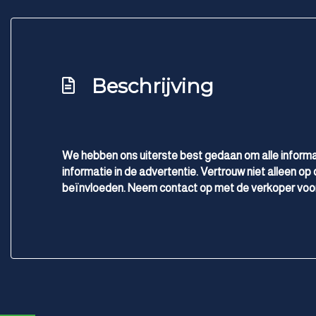
Matrix led koplampen
Multimedia scherm standaard
Oplaadmogelijkheid
Beschrijving
Passagiersairbag
Rijstrooksensor met correctie
Schakelpaddles
Uitwijk assistent
We hebben ons uiterste best gedaan om alle informa
informatie in de advertentie. Vertrouw niet alleen op 
Variabele stuuroverbrenging
beïnvloeden. Neem contact op met de verkoper voor
Vervolgbotsing preventie
Volledig digitaal instrumentenpaneel
Zij airbag(s) voor