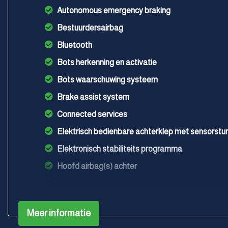
Autonomous emergency braking
Bestuurdersairbag
Bluetooth
Bots herkenning en activatie
Bots waarschuwing systeem
Brake assist system
Connected services
Elektrisch bedienbare achterklep met sensorstur
Elektronisch stabiliteits programma
Hoofd airbag(s) achter
Hoofd airbag(s) voor
Keyless start
Meer informatie
Knie airbag(s)