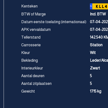
Kenteken
KLL4
NL
BTW of Marge
Incl. BTW
Datum eerste toelating (internationaal)
07-04-202
APK vervaldatum
07-04-202
Tellerstand
142.540 K
Carrosserie
Station
Kleur
Wit
Bekleding
Leder/Alc
Interieurkleur
Zwart
Aantal deuren
5
Aantal zitplaatsen
5
Gewicht
1715 kg