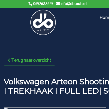
0652688625
info@db-auto.nl
Hom
Terug naar overzicht
Volkswagen Arteon Shootin
I TREKHAAK I FULL LED| 