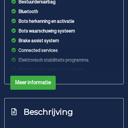
Bestuurdersairbag
Bluetooth
Bots herkenning en activatie
Bots waarschuwing systeem
Brake assist system
Connected services
Elektronisch stabiliteits programma
Elektronische remkrachtverdeling
Geluidsimulator
Meer informatie
Hoofd airbag(s) achter
Hoofd airbag(s) voor
Kunstlederen interieurdelen
Beschrijving
Laser led koplampen