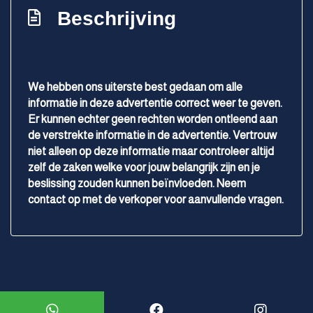
Panoramadak
Beschrijving
Parkeer assistent
Parkeersensor achter
Parkeersensor voor
We hebben ons uiterste best gedaan om alle
informatie in deze advertentie correct weer te geven.
Verlaagde carrosserie
Er kunnen echter geen rechten worden ontleend aan
Overige
de verstrekte informatie in de advertentie. Vertrouw
niet alleen op deze informatie maar controleer altijd
Anti blokkeer systeem
zelf de zaken welke voor jouw belangrijk zijn en je
beslissing zouden kunnen beïnvloeden. Neem
Anti doorslip regeling
contact op met de verkoper voor aanvullende vragen.
Autonomous emergency braking
Bestuurdersairbag
Bots waarschuwing systeem
Connected services
Mogelijk gemaakt door
Mobilox
Elektronisch stabiliteits programma