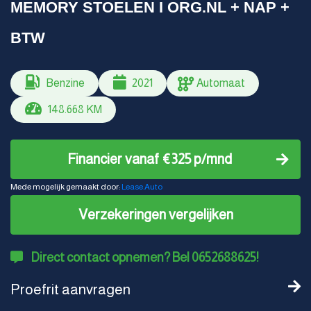
MEMORY STOELEN I ORG.NL + NAP +
BTW
Benzine
2021
Automaat
148.668 KM
Financier vanaf €325 p/mnd
Mede mogelijk gemaakt door:
Lease.Auto
Verzekeringen vergelijken
Direct contact opnemen? Bel 0652688625!
Proefrit aanvragen